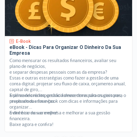
E-Book
eBook - Dicas Para Organizar O Dinheiro Da Sua
Empresa
Como mensurar os resultados financeiros, avaliar seu
plano de negócios,
e separar despesas pessoais com as da empresa?
Estas e outras estratégias como fazer a gestão de uma
conta digital, projetar seu fluxo de caixa, orçamento anual,
capital de giro,
análise de crédito, gestão fornecedores são cruciais para o
E pensando na importância deste tema para os gestores,
resultado das finanças.
preparamos este e-book com dicas e informações para
organizar
o dinheiro da sua empresa e melhorar a sua gestão
Evite ficar no vermelho!
financeira.
Baixe agora e confira!