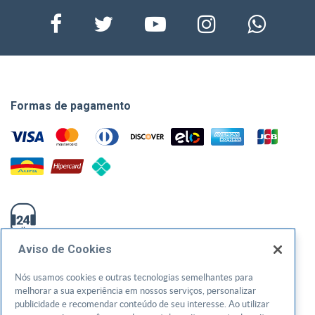
Formas de pagamento
0800-570-0800
Aviso de Cookies
atendimento@sebraego.com.br
Nós usamos cookies e outras tecnologias semelhantes para
melhorar a sua experiência em nossos serviços, personalizar
Av. T-3, 1000, Setor Bueno - Goiânia/GO - CEP: 74210240
publicidade e recomendar conteúdo de seu interesse. Ao utilizar
CNPJ: 01.269.984/0001-73