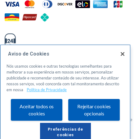
0800-570-0800
Aviso de Cookies
atendimento@sebraego.com.br
Nós usamos cookies e outras tecnologias semelhantes para
melhorar a sua experiência em nossos serviços, personalizar
Av. T-3, 1000, Setor Bueno - Goiânia/GO - CEP: 74210240
publicidade e recomendar conteúdo de seu interesse. Ao utilizar
CNPJ: 01.269.984/0001-73
nossos serviços, você concorda com tal monitoramento descrito
em nossa
Política de Privacidade
Política de privacidade
Aceitar todos os
Rejeitar cookies
Termos de uso
cookies
opcionais
© 2026 Todos os direitos reservados. Serviço de Apoio as Micro e
Pequenas Empresas de Goiás
Preferências de
cookies