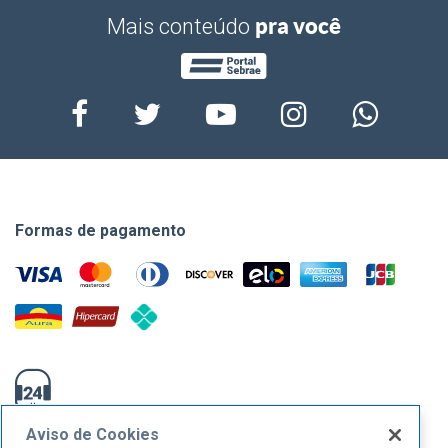
pra você
Mais conteúdo
Formas de pagamento
0800-570-0800
Aviso de Cookies