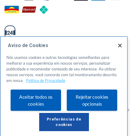
0800-570-0800
Aviso de Cookies
atendimento@sebraego.com.br
Nós usamos cookies e outras tecnologias semelhantes para
melhorar a sua experiência em nossos serviços, personalizar
Av. T-3, 1000, Setor Bueno - Goiânia/GO - CEP: 74210240
publicidade e recomendar conteúdo de seu interesse. Ao utilizar
CNPJ: 01.269.984/0001-73
nossos serviços, você concorda com tal monitoramento descrito
em nossa
Política de Privacidade
Política de privacidade
Aceitar todos os
Rejeitar cookies
Termos de uso
cookies
opcionais
© 2026 Todos os direitos reservados. Serviço de Apoio as Micro e
Pequenas Empresas de Goiás
Preferências de
cookies