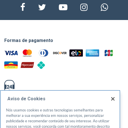
Formas de pagamento
0800-570-0800
Aviso de Cookies
atendimento@sebraego.com.br
Nós usamos cookies e outras tecnologias semelhantes para
melhorar a sua experiência em nossos serviços, personalizar
Av. T-3, 1000, Setor Bueno - Goiânia/GO - CEP: 74210240
publicidade e recomendar conteúdo de seu interesse. Ao utilizar
CNPJ: 01.269.984/0001-73
nossos serviços, você concorda com tal monitoramento descrito