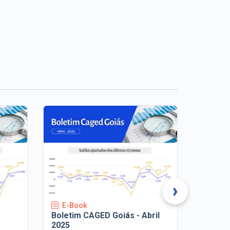
›
E-Book
E-Bo
Boletim CAGED Goiás - Abril
Boleti
2025
2025