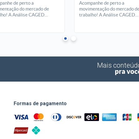
anhe de perto a
Acompanhe de perto a
entação do mercado de
movimentação do mercado d
lho! A Análise CAGED
trabalho! A Análise CAGED
enta, mês a mês, o saldo de
apresenta, mês a mês, o saldo
gos formais em Goiás,
empregos formais em Goiás,
ando tendências, setores em
revelando tendências, setore
que e oportunidades que
destaque e oportunidades qu
am empreendedores e
ajudam empreendedores e
res a entender melhor o
gestores a entender melhor o
io econômico do estado.
cenário econômico do estado.
Mais conteúd
pra voc
Formas de pagamento