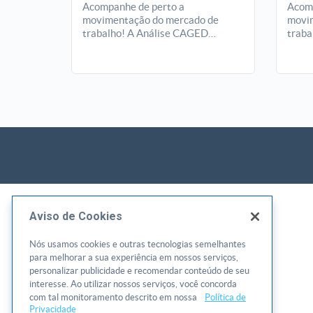
Acompanhe de perto a
Acomp
movimentação do mercado de
movim
trabalho! A Análise CAGED
traba
apresenta, mês a mês, o saldo de
apres
empregos formais em Goiás,
empre
revelando tendências, setores em
revel
destaque e oportunidades que
desta
ajudam empreendedores e
ajud
gestores a entender melhor o
gesto
cenário econômico do estado.
cenár
Aviso de Cookies
Nós usamos cookies e outras tecnologias semelhantes
para melhorar a sua experiência em nossos serviços,
personalizar publicidade e recomendar conteúdo de seu
interesse. Ao utilizar nossos serviços, você concorda
com tal monitoramento descrito em nossa
Política de
Privacidade