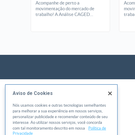
Acompanhe de perto a
Acomp
movimentação do mercado de
movim
trabalho! A Análise CAGED
traba
apresenta, mês a mês, o saldo de
apres
empregos formais em Goiás,
empre
revelando tendências, setores em
revel
destaque e oportunidades que
desta
ajudam empreendedores e
ajud
gestores a entender melhor o
gesto
cenário econômico do estado.
cenár
Aviso de Cookies
Nós usamos cookies e outras tecnologias semelhantes
para melhorar a sua experiência em nossos serviços,
personalizar publicidade e recomendar conteúdo de seu
interesse. Ao utilizar nossos serviços, você concorda
com tal monitoramento descrito em nossa
Política de
Privacidade