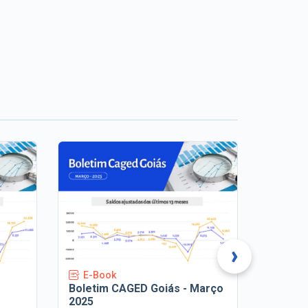
›
E-Book
E-Bo
Boletim CAGED Goiás - Março
Boleti
2025
2025