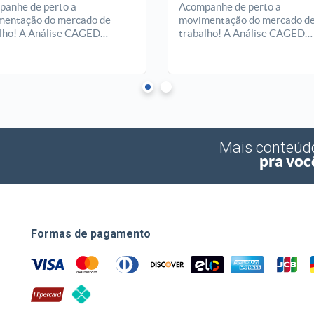
anhe de perto a
Acompanhe de perto a
entação do mercado de
movimentação do mercado d
lho! A Análise CAGED
trabalho! A Análise CAGED
enta, mês a mês, o saldo de
apresenta, mês a mês, o saldo
gos formais em Goiás,
empregos formais em Goiás,
ando tendências, setores em
revelando tendências, setore
que e oportunidades que
destaque e oportunidades qu
am empreendedores e
ajudam empreendedores e
res a entender melhor o
gestores a entender melhor o
io econômico do estado.
cenário econômico do estado.
Mais conteúd
pra voc
Formas de pagamento