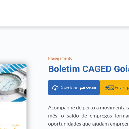
Planejamento
Boletim CAGED Goiá
Enviar 
Download
.pdf 596 kB
Acompanhe de perto a movimentaçã
mês, o saldo de empregos formai
oportunidades que ajudam empreend