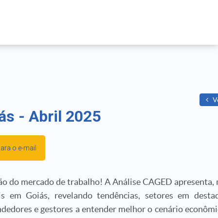
V
s - Abril 2025
para o e-mail
o do mercado de trabalho! A Análise CAGED apresenta, 
s em Goiás, revelando tendências, setores em desta
edores e gestores a entender melhor o cenário econômi