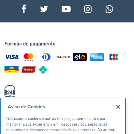
Sebrae Goias – Av. T-3, 1.000 – Setor Bueno
Goiânia/GO.
Vagas limitadas. Garanta a sua agora!
Formas de pagamento
0800-570-0800
Aviso de Cookies
atendimento@sebraego.com.br
Nós usamos cookies e outras tecnologias semelhantes para
melhorar a sua experiência em nossos serviços, personalizar
Av. T-3, 1000, Setor Bueno - Goiânia/GO - CEP: 74210240
publicidade e recomendar conteúdo de seu interesse. Ao utilizar
CNPJ: 01.269.984/0001-73