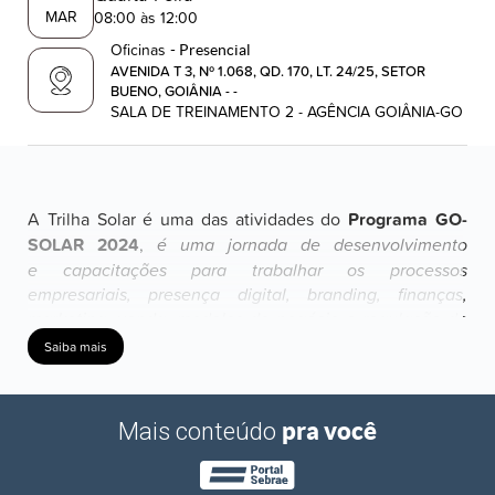
MAR
08:00 às 12:00
Oficinas
- Presencial
AVENIDA T 3, Nº 1.068, QD. 170, LT. 24/25, SETOR
BUENO, GOIÂNIA - -
SALA DE TREINAMENTO 2 - AGÊNCIA GOIÂNIA-GO
A Trilha Solar é uma das atividades do
Programa GO-
SOLAR 2024
,
é uma jornada de desenvolvimento
e capacitações para trabalhar os processos
empresariais, presença digital, branding, finanças,
marketing, venda, modelos de negócio e regulação do
segmento de energia solar. Nessa primeira etapa os
Saiba mais
participantes contarão com 3 oficinas e 30h de
consultorias em temáticas de planejamento, gestão
financeira, marketing e venda, além de networking e
pra você
Mais conteúdo
troca de conhecimento.
Início no dia 06/03/2024 das 8h às 12h na sede do