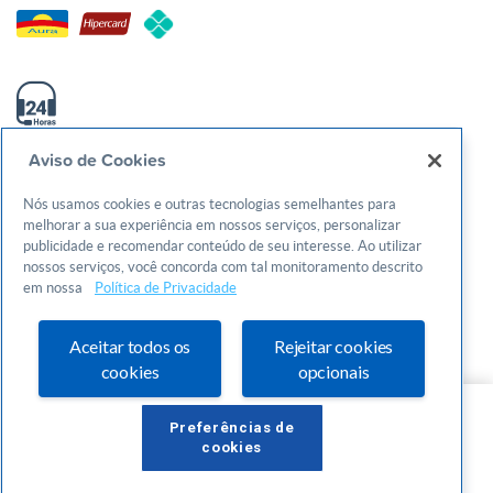
0800-570-0800
Aviso de Cookies
atendimento@sebraego.com.br
Nós usamos cookies e outras tecnologias semelhantes para
melhorar a sua experiência em nossos serviços, personalizar
Av. T-3, 1000, Setor Bueno - Goiânia/GO - CEP: 74210240
publicidade e recomendar conteúdo de seu interesse. Ao utilizar
CNPJ: 01.269.984/0001-73
nossos serviços, você concorda com tal monitoramento descrito
em nossa
Política de Privacidade
Política de privacidade
Aceitar todos os
Rejeitar cookies
Termos de uso
cookies
opcionais
© 2026 Todos os direitos reservados. Serviço de Apoio as Micro
Gratuito
e Pequenas Empresas de Goiás
R$ 0,00
Preferências de
cookies
Inscrições encerradas!